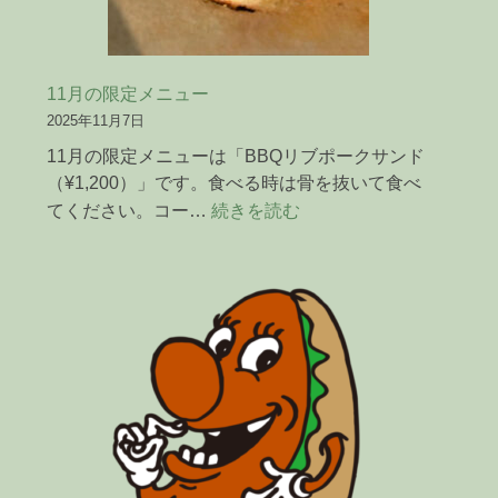
11月の限定メニュー
2025年11月7日
11月の限定メニューは「BBQリブポークサンド
（¥1,200）」です。食べる時は骨を抜いて食べ
:
てください。コー…
続きを読む
11
月
の
限
定
メ
ニ
ュ
ー