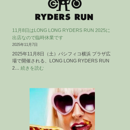
間
変
更
の
お
11月8日はLONG LONG RYDERS RUN 2025に
知
出店なので臨時休業です
ら
2025年11月7日
せ
2025年11月8日（土）パシフィコ横浜 プラザ広
場で開催される、LONG LONG RYDERS RUN
:
2…
続きを読む
11
月
8
日
は
LONG
LONG
RYDERS