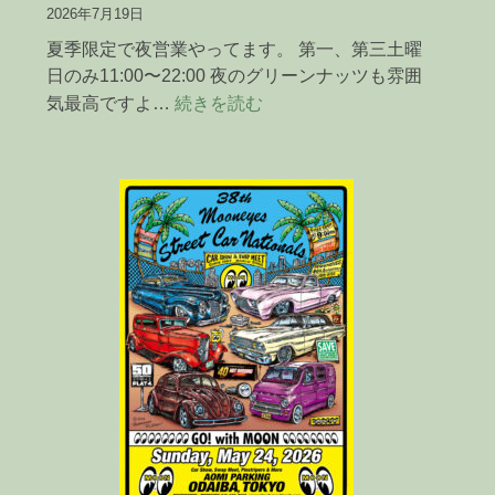
2026年7月19日
夏季限定で夜営業やってます。 第一、第三土曜
日のみ11:00〜22:00 夜のグリーンナッツも雰囲
:
気最高ですよ…
続きを読む
夏
季
限
定！
夜
の
営
業
や
っ
て
ま
す