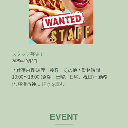
RUN
2025
に
出
店
な
の
で
スタッフ募集！
臨
2025年10月8日
時
＊仕事内容 調理 接客 その他＊勤務時間
休
10:00〜18:00 (金曜、土曜、日曜、祝日)＊勤務
業
:
地 横浜市神…
続きを読む
で
ス
す
タ
ッ
フ
EVENT
募
集！