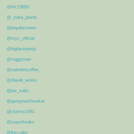
@hfc19850
@_mika_plants
@tequilacream
@myx_official
@highjumperjp
@ruggyman
@sabotencoffee_
@diawill_works
@joe_saito
@gangstarshowkai
@clumsy1981
@superfreaks
@the.cake