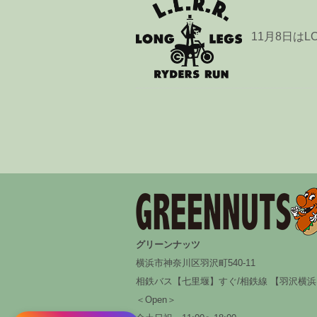
11月8日はL
グリーンナッツ
横浜市神奈川区羽沢町540-11
相鉄バス【七里堰】すぐ/相鉄線 【羽沢横浜
＜Open＞