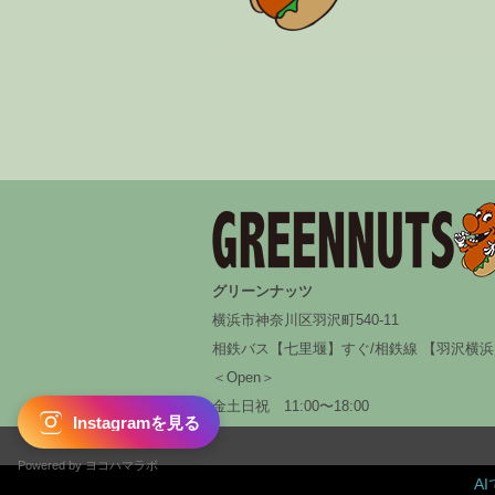
グリーンナッツ
横浜市神奈川区羽沢町540-11
相鉄バス【七里堰】すぐ/相鉄線 【羽沢横浜
＜Open＞
金土日祝 11:00〜18:00
Instagramを見る
AI